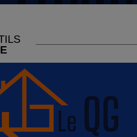
TILS
NE