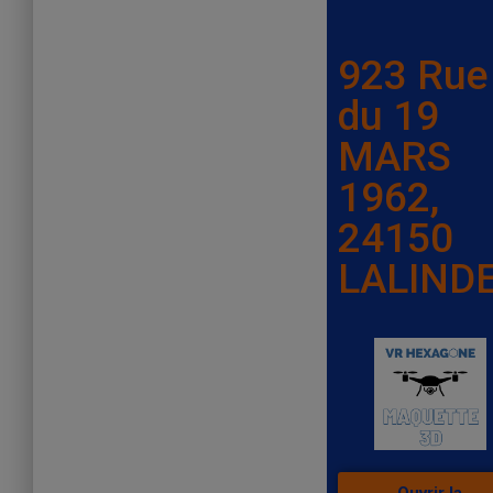
923 Rue
du 19
MARS
1962,
24150
LALIND