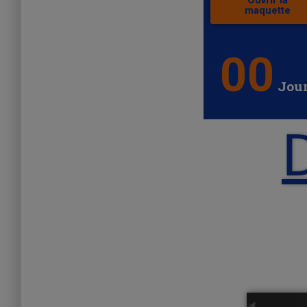
Ouvrir la
maquette
00
Jou